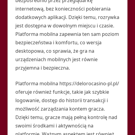
bezpośrednio przez przeglądarkę
internetową, bez konieczności pobierania
dodatkowych aplikacji. Dzięki temu, rozrywka
jest dostępna w dowolnym miejscu i czasie.
Platforma mobilna zapewnia ten sam poziom
bezpieczeństwa i komfortu, co wersja
desktopowa, co sprawia, że gra na
urządzeniach mobilnych jest równie
przyjemna i bezpieczna.
Platforma mobilna https://delorocasino-pl.pl/
oferuje również funkcje, takie jak szybkie
logowanie, dostęp do historii transakcji i
możliwość zarządzania kontem gracza.
Dzięki temu, gracze mają pełną kontrolę nad
swoimi środkami i aktywnością na
platformie. Ważnym aspektem jest również