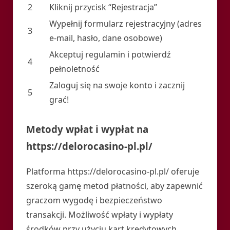
2
Kliknij przycisk “Rejestracja”
Wypełnij formularz rejestracyjny (adres
3
e-mail, hasło, dane osobowe)
Akceptuj regulamin i potwierdź
4
pełnoletność
Zaloguj się na swoje konto i zacznij
5
grać!
Metody wpłat i wypłat na
https://delorocasino-pl.pl/
Platforma https://delorocasino-pl.pl/ oferuje
szeroką gamę metod płatności, aby zapewnić
graczom wygodę i bezpieczeństwo
transakcji. Możliwość wpłaty i wypłaty
środków przy użyciu kart kredytowych,