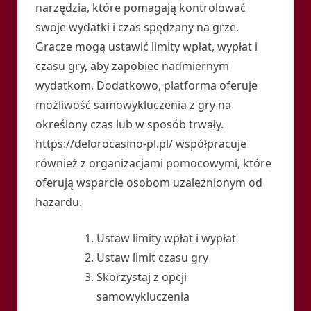
narzędzia, które pomagają kontrolować
swoje wydatki i czas spędzany na grze.
Gracze mogą ustawić limity wpłat, wypłat i
czasu gry, aby zapobiec nadmiernym
wydatkom. Dodatkowo, platforma oferuje
możliwość samowykluczenia z gry na
określony czas lub w sposób trwały.
https://delorocasino-pl.pl/ współpracuje
również z organizacjami pomocowymi, które
oferują wsparcie osobom uzależnionym od
hazardu.
Ustaw limity wpłat i wypłat
Ustaw limit czasu gry
Skorzystaj z opcji
samowykluczenia