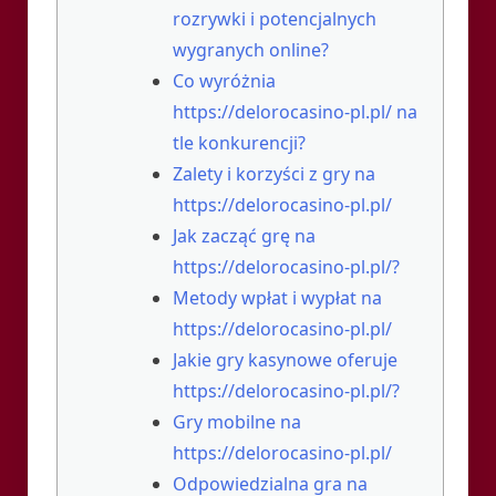
rozrywki i potencjalnych
wygranych online?
Co wyróżnia
https://delorocasino-pl.pl/ na
tle konkurencji?
Zalety i korzyści z gry na
https://delorocasino-pl.pl/
Jak zacząć grę na
https://delorocasino-pl.pl/?
Metody wpłat i wypłat na
https://delorocasino-pl.pl/
Jakie gry kasynowe oferuje
https://delorocasino-pl.pl/?
Gry mobilne na
https://delorocasino-pl.pl/
Odpowiedzialna gra na