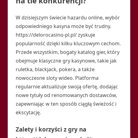
na tle konkurencji?
W dzisiejszym świecie hazardu online, wybór
odpowiedniego kasyna może być trudny.
https://delorocasino-pl.pl/ zyskuje
popularność dzięki kilku kluczowym cechom.
Przede wszystkim, bogaty katalog gier, który
obejmuje klasyczne gry kasynowe, takie jak
ruletka, blackjack, pokera, a także
nowoczesne sloty wideo. Platforma
regularnie aktualizuje swoją ofertę, dodając
nowe tytuły od renomowanych dostawców,
zapewniając w ten sposób ciągłą świeżość i
ekscytację.
Zalety i korzyści z gry na