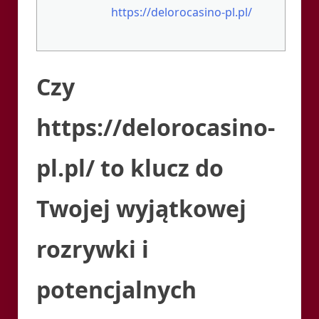
https://delorocasino-pl.pl/
Czy
https://delorocasino-
pl.pl/ to klucz do
Twojej wyjątkowej
rozrywki i
potencjalnych