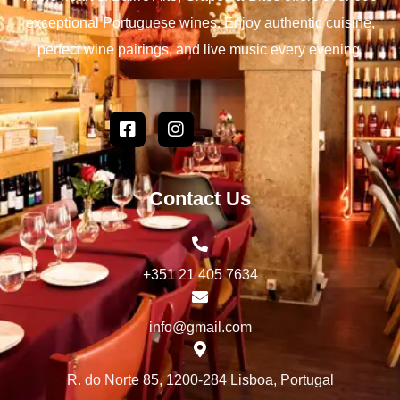
exceptional Portuguese wines. Enjoy authentic cuisine,
perfect wine pairings, and live music every evening.
Contact Us
+351 21 405 7634
info@gmail.com
R. do Norte 85, 1200-284 Lisboa, Portugal