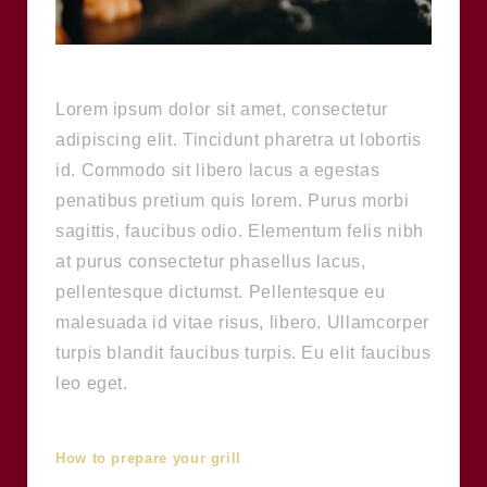
Lorem ipsum dolor sit amet, consectetur
adipiscing elit. Tincidunt pharetra ut lobortis
id. Commodo sit libero lacus a egestas
penatibus pretium quis lorem. Purus morbi
sagittis, faucibus odio. Elementum felis nibh
at purus consectetur phasellus lacus,
pellentesque dictumst. Pellentesque eu
malesuada id vitae risus, libero. Ullamcorper
turpis blandit faucibus turpis. Eu elit faucibus
leo eget.
How to prepare your grill