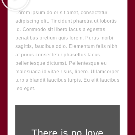
Lorem ipsum dolor sit amet, consectetur
adipiscing elit. Tincidunt pharetra ut lobortis
id. Commodo sit libero lacus a egestas
penatibus pretium quis lorem. Purus morbi
sagittis, faucibus odio. Elementum felis nibh
at purus consectetur phasellus lacus,
pellentesque dictumst. Pellentesque eu
malesuada id vitae risus, libero. Ullamcorper
turpis blandit faucibus turpis. Eu elit faucibus
leo eget.
There is no love